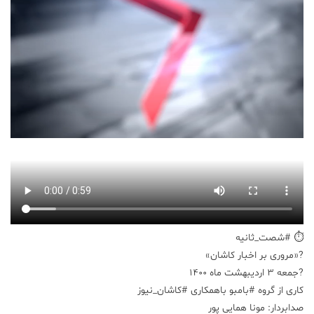
علم
و
فناوری
عکس
پادکست
مجله
فرهنگی
و
هنری
⏱ #شصت_ثانیه
?«مروری بر اخبار کاشان»
?جمعه ۳ اردیبهشت ماه ۱۴۰۰
کاری از گروه #بامبو باهمکاری #کاشان_نیوز
صدابردار: مونا همایی پور