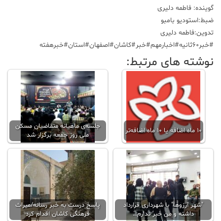
گوینده: فاطمه دلیری
ضبط:استودیو بامبو
تدوین:فاطمه دلیری
#خبر۶۰ثانیه#اخبارمهم#خبر#کاشان#اصفهان#استان#خبرهفته
نوشته های مرتبط:
جلسه‌ی ماهیانه متقاضیان مسکن
۱۰ ماه اضافه یا ۱۰ ماه اضافه‌تر
ملی روز جمعه برگزار شد
"شهر آرزوها" با شهرداری قرارداد
پاسخ درست به خبر رسانه/میراث
داشته و من خبر ندارم…
فرهنگی کاشان اقدام کرد