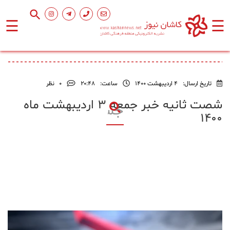
☰
☰
صفحه
اصلی
تاریخ ارسال:
4 اردیبهشت 1400
ساعت:
۲۰:۴۸
0
نظر
اجتماعی
شصت ثانیه خبر جمعه ۳ اردیبهشت ماه
۱۴۰۰
فرهنگ
و
هنر
ورزشی
محیط
زیست