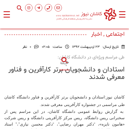
☰
☰
صفحه
اصلی
اجتماعی , اخبار
تاریخ ارسال:
23 اردیبهشت 1392
ساعت:
۰۲:۰۵
0
نظر
اجتماعی
طی مراسم ویژه‌ای در دانشگاه کاشان:
استادان و دانشجویان برتر کارآفرین و فناور
فرهنگ
و
معرفی شدند
هنر
کاشان نیوز:
استادان و دانشجویان برتر کارآفرین و فناور دانشگاه کاشان
ورزشی
طی مراسمی در جشنواره کارآفرینی معرفی شدند.
به گزارش روابط عمومی دانشگاه کاشان، در این مراسم پس از
محیط
سخنرانی ریس دانشگاه، ریس مرکز کارآفرینی دانشگاه و ریس شرکت
زیست
«هامون نایزه»، “دکتر مهران رضایی”، “دکتر محسن نیازی”،” استاد