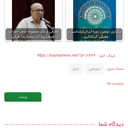
برگزاری دومین دوره آب‌انبار‌شناسی و
معرفی و نقد مجموعه شعر «عذاب
معرفی گردشگری…
اضطراری» اثر سعیدرضا ظرفی
لینک خبر:
https://kashannews.net/?p=18644
دسته بندی :
اجتماعی
اخبار
برچسب ها:
پرینت
دیدگاه شما