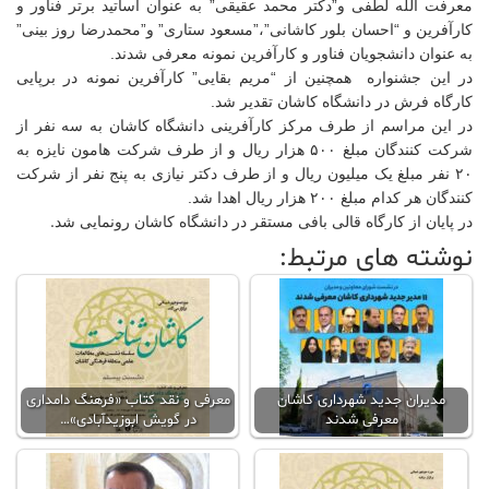
معرفت الله لطفی و”دکتر محمد عقیقی” به عنوان اساتید برتر فناور و
کارآفرین و “احسان بلور کاشانی”،”مسعود ستاری” و”محمدرضا روز بینی”
علم
به عنوان دانشجویان فناور و کارآفرین نمونه معرفی شدند.
و
فناوری
در این جشنواره همچنین از “مریم بقایی” کارآفرین نمونه در برپایی
کارگاه فرش در دانشگاه کاشان تقدیر شد.
در این مراسم از طرف مرکز کارآفرینی دانشگاه کاشان به سه نفر از
عکس
شرکت کنندگان مبلغ ۵۰۰ هزار ریال و از طرف شرکت هامون نایزه به
۲۰ نفر مبلغ یک میلیون ریال و از طرف دکتر نیازی به پنج نفر از شرکت
کنندگان هر کدام مبلغ ۲۰۰ هزار ریال اهدا شد.
پادکست
در پایان از کارگاه قالی بافی مستقر در دانشگاه کاشان رونمایی شد
.
نوشته های مرتبط:
مجله
فرهنگی
و
هنری
مدیران جدید شهرداری کاشان
معرفی و نقد کتاب «فرهنگ دامداری
معرفی شدند
در گویش ابوزیدآبادی»…