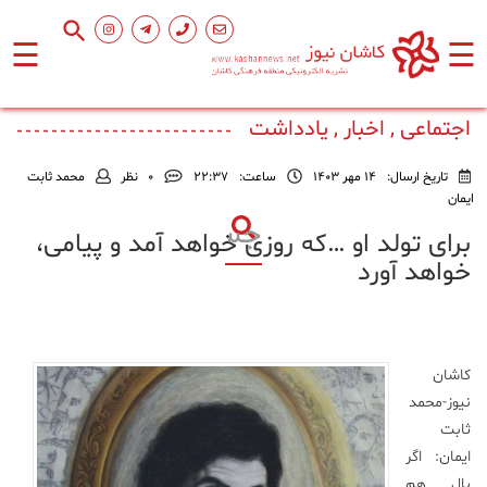
☰
☰
صفحه
اصلی
اجتماعی , اخبار , یادداشت
تاریخ ارسال:
14 مهر 1403
ساعت:
۲۲:۳۷
0
نظر
محمد ثابت
اجتماعی
ایمان
برای تولد او …که روزی خواهد آمد و پیامی،
فرهنگ
خواهد آورد
و
هنر
ورزشی
کاشان
نیوز-محمد
ثابت
محیط
زیست
ایمان: اگر
بال هم