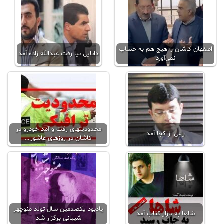
اصفهان‌ کاشان را هیچ هم به حساب
دانایی نیا رفت عبدالله زاده آمد
نمی‌آورد
محدودیتهای رفت و آمد خودرو در
راعی از کجا آمد
کاشان در روزهای عاشورا…
یادبود یکصدمین سال تولد منوچهر
شاها به بازار کتاب آمد
شیبانی برگزار شد