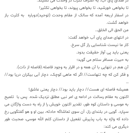
در صدای پای آب، به اعتراف کثرت در وحدت ‌می نشیند:
تا بخواهی خورشید، تا بخواهی پیوند، تا بخواهی تکثیر!
در اسفار اربعه آمده که سالک از مقام وحدت (توحید)دوباره به کثرت باز
خواهد گشت.
من الحق الی الخلق…
در انتهای صدای پای آب خواهد گفت:
کار ما نیست شناسایی راز گل سرخ.
یعنی باید پی آواز حقیقت بدود.
به حیرت مسافر سلام می گوید؛
آن هم در تنهایی با آن همه و در اقرار به وجود فاصله.(فاصله از ذات).
و فکر کن که چه تنهاست// اگر که ماهی کوچک، دچار آبی بیکران دریا بود//
…
همیشه فاصله ای هست// دچار باید بود// دچار یعنی عاشق!
اکنون به مقام رسالت در ادامه ی امر نبی مطلق نزدیک شده. پس با تلمیح
به موسی و داستان کوه طور، تقدیر اکنون خویش را از راه به دست واژگان می
سپارد. گویی در بلندای راز، آن سوی تماشاگه حادثه، بین او و هو گفتگویی رخ
داده که واژه به باب پذیرش تفعیل از داستان کلم الله موسی، صحبت طور
دیگری می کند: