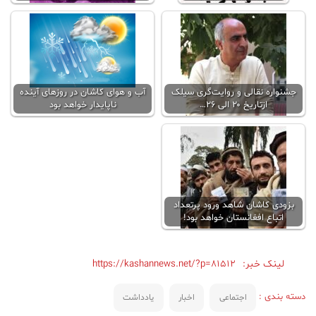
جشنواره نقالی و روایت‌گری سیلک
آب و هوای کاشان در روزهای آینده
ازتاریخ ۲۰ الی ۲۶…
ناپایدار خواهد بود
بزودی کاشان شاهد ورود پرتعداد
اتباع افغانستان خواهد بود!
لینک خبر:
https://kashannews.net/?p=81512
دسته بندی :
اجتماعی
اخبار
یادداشت