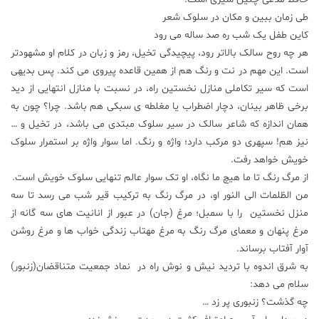
طی زمان ببین و مکان در سلوک شعر
کاین طفل یک شب ره صد ساله می رود
هر چه روح سالک بالاتر رود، پیچیدگی تخیل، رمز و زبان در کلام او مشهودتر
است. این مهم در نت و رنگ هم از همین قاعده پیروی می کند. پس بدیهی
است که سیر تکاملی منازل نخستین راه، در نسبت با منازل انتهایی از دید
برخی ظاهر بینان، دچار اضطراب یا مغلطه ی سبکی هم باشد. چرا؟ چون به
همان اندازه که شاعر سالک در سیر سلوک مبتدی می باشد، در تخیل و …
نیز هم! سپهری دو مرکب دارد؛ واژه و رنگ. اما سوار واژه بر استمرار سلوک
خویش خواهد رفت.
از مرگ رنگ تا ما هیچ ما نگاه، او تک سوار عالم تنهایی سلوک خویش است.
من الظلمات الی النور او، در مرگ رنگ به ترکیب قیر شب می رسد تا سه
منزل نخستین را با سمبل؛ مرغ (جان) در عبور از انانیت های سه گانه از
مرغ پنهان و معمای مرگ رنگ به مرغ مهتاب زندگی خواب ها و مرغ روشن
آوار آفتاب برساند.
به شرق اندوه با تردید نیش و نوش راه در نماد جمعیت متناقضان(زنبور)
سلام می دهد:
چه گذشت؟ زنبوری پر زد …