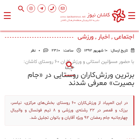
☰
☰
صفحه
اصلی
اجتماعی , اخبار , ورزشی
تاریخ ارسال:
10 شهریور 1392
ساعت:
۲۳:۱۰
0
نظر
اجتماعی
با حضور مسؤلین استانی و ورزش‌کاران ۶۰ روستای کاشان:
بر‌ترین ورزش‌کاران روستایی در «جام
فرهنگ
و
بصیرت» معرفی شدند
هنر
در این المپیاد از ورزش‌کاران ۶۰ روستای بخش‌های مرکزی، نیاسر،
ورزشی
برزک و قمصر در ۲۲ رشته‌ی ورزشی و ۸ تیم فوتسال و والیبال
چهارجانبه جام رمضان ۹۲ ویژه آقایان و بانوان تجلیل شد.
محیط
زیست