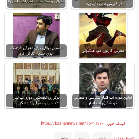
معرفی و نقد کتاب «مزارات کاشان»
در گویش ابوزیدآبادی»…
احسان نراقی برای معرفی فرهنگ
معرفی کارتون مرد عنکبوتی
ایران بسیار تلاش کرد
اولین دوره آب انبار شناسی و معرفی
برگزاری نخستین دوره آب‌انبار
گردشگری آب انبار
شناسی و معرفی گردشگری…
لینک خبر:
https://kashannews.net/?p=21760
دسته بندی :
اجتماعی
اخبار
ورزشی