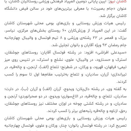
کاشان نیو
ز: آیین پایانی دومین المپیاد فرهنگی ورزشی روستائیان کاشان، با
عنوان «جام بصیرت» با معرفی بر‌ترین‌های خود در سالن فیض دانشگاه
علم
و
کاشان برگزار شد.
فناوری
رئیس هیات ورزش روستایی و بازی‌های بومی محلی شهرستان کاشان
گفت: در این المپیاد از ورزش‌کاران ۶۰ روستای بخش‌های مرکزی، نیاسر،
برزک و قمصر در ۲۲ رشته‌ی ورزشی و ۸ تیم فوتسال و والیبال چهارجانبه
عکس
جام رمضان ۹۲ ویژه آقایان و بانوان تجلیل شد.
«سیدعلی افراشی» افزود: در رشته فوتسال آقایان: روستاهای جوشقان،
پادکست
استرک و حسنارود، در والیبال؛ علوی، نشلج و استرک، در تنیس روی میز
تیمی؛ فرفهان، قهرود، و ورکان، در شطرنج؛ تتماج (الف)، آرنجن، و چاله‌قره، در
مجله
تیراندازی؛ آزران، سادیان، و تتماج به‌ترتیب مقام‌ها اول تا سوم را کسب
فرهنگی
کردند.
و
به گفته وی، در رشته دال‌پلان؛ ویدوج، آزران (الف) و آزران (ب)، در دارت؛
هنری
سادیان، تتماج، و چاله‌قره، در الاغ‌سواری؛ ویدوج، در دو صحرانوردی؛ آرنجن و
سادیان، و در رشته کشتی چوخه در اوزان مختلف نیز روستاهای جوشقان،
رحق، ازناوه و چاله‌قره رتبه‌های بر‌تر را کسب کردند.
رئیس هیات ورزش روستایی و بازی‌های بومی محلی شهرستان کاشان
تصریح کرد: در رشته فوتسال بانوان؛ چنار، ورکان و علوی، فوتسال چهارجانبه