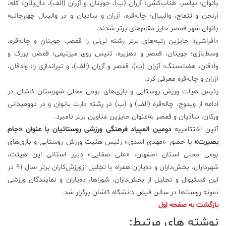
بانوان؛ نیاسر، طناب‌کشی؛ آزران (ب)، جوینان و آزران (الف)، دال‌پلان؛ کله،
آرنجن و تتماج، والیبال؛ چاله‌قره، آزران و سادیان و در والیبال چهارجانبه
بانوان شهر قمصر حايز مقام‌های برتر شدند.
«افراشی» حايزین رتبه‌های برتر رشته لی‌لی را قمصر، جوینان و چاله‌قره،
وسط‌بازی؛ جوینان، قمصر و دهزیره، تنیس روی میزتیمی؛ قمصر، برزک و
وادقان، هفت‌سنگ؛ آزران (ب)، قمصر و آزران (الف)، و تیراندازی را؛ وادقان،
آزران و چاله‌قره معرفی کرد.
رئیس هیات ورزش روستایی و بازی‌های بومی محلی شهرستان کاشان در
ادامه از ویدوج، چاله‌قره (الف) و (ب) در رشته دارت بانوان و در دوو‌میدانی
ورکان، سادیان و قمصر به‌عنوان حايزین عناوین برتر نامبرد.
آئین اختتامییه
دومین المپیاد فرهنگی ورزشی روستائیان با عنوان «جام
بصیرت»
با حضور «مهدی اسدی» رئیس هئیت ورزش روستایی و بازی‌های
بومی محلی استان اصفهان، «علی صفایی» دبیر استانی این هیئت،
شهرداران، بخش‌داران و ده‌یاران همراه با تجلیل ازورزش‌کاران بر‌تر سال ۹۱ در
این فستیوال و تجلیل از بخش‌داران، شورا‌ها، ده‌یاران و نمایندگان ورزشی
نمونه روستا‌ها در سالن فیض دانشگاه کاشان برگزار شد.
بازگشت به صفحه اول
نوشته های مرتبط: