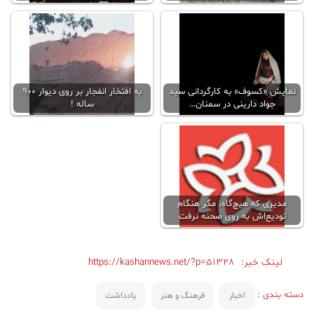
نمایش «کسوف» به کارگردانی سید
به افتخار انفجار بر روی دیوار 900
جواد دارینی در سمنان…
ساله !
مدیری که هیچ‌گاه، مگر هنگام
تودیع‌اش به روی صحنه نرفت
لینک خبر:
https://kashannews.net/?p=51328
دسته بندی :
اخبار
فرهنگ و هنر
یادداشت