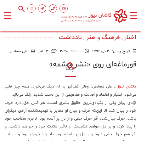
☰
☰
صفحه
اصلی
اخبار , فرهنگ و هنر , یادداشت
تاریخ ارسال:
2 دی 1394
ساعت:
۲۰:۲۰
2
نظر
علی مصلحی
اجتماعی
قورماغه‌ای روی «نشر چشمه»
فرهنگ
و
کاشان نیوز
ــ علی مصلحی: وقتی گف‌گیر به ته‌ دیگ می‌خورد، همه چیز قلب
هنر
می‌شود. اعتبار و اعتماد و اصالت و مفاهیمی از این دست شدیدا رنگ می‌بازد.
آزادی بیان یکی از بنیادی‌ترین حقوق بشری است. هر کس حق دارد حرف
ورزشی
خود را بیان کند الا این‌که حرف و بیان او مغایر یا تهدید‌کننده آزادی دیگران
باشد. حرف بیان‌شده اگر حرف حقی و از دل بر آمده بود، لاجرم مخاطب خود
محیط
را پیدا کرده و بر دل خواهد نشست، و تاثیر مثبت خود را خواهد داشت. و
زیست
اگر هم حرف حقی نبود و از دل برنیامده بود، باد هوا خواهد بود و اسباب