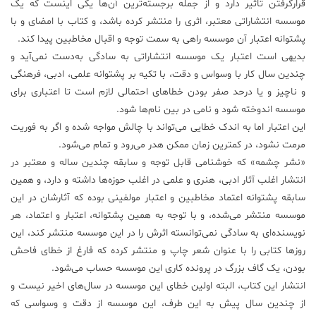
قرارگرفتن تاثیر دارد و از جمله برجسته‌ترین آن‌ها یکی اینست که یک
موسسه انتشاراتی معتبر، اثری را منتشر کرده باشد، و کتاب با امضای و با
پشتوانه اعتبار آن موسسه راهی به سمت توجه و اقبال مخاطبین پیدا کند.
بدیهی است اعتبار یک موسسه انتشاراتی به سادگی به‌دست نمی‌آید و
چندین سال کار با وسواس و دقت، با تکیه بر پشتوانه علمی، ادبی، فرهنگی
و ناچیز و یا درحد صفر بودن خطاهای احتمالی لازم است تا اعتباری برای
موسسه اندوخته شود و نامی در بین نام‌ها شود.
این اعتبار اما به اندک خطایی می‌تواند با چالش مواجه شده و اگر به فوریت
مرمت نشود، در کمترین زمان ممکن هدر می‌رود و تمام می‌شود.
«نشر چشمه» که خوشنامی قابل توجه و سابقه چندین ساله و معتبر در
انتشار اغلب آثار ادبی، هنری و علمی در اغلب حوزه‌ها داشته و دارد، و همین
سابقه پشتوانه اعتماد مخاطبین و اعتبار مولفینی بوده که آثارشان در این
موسسه منتشر می‌شده، و با توجه به همین پشتوانه، اعتبار و اعتماد، هر
نویسنده‌ای به سادگی نمی‌توانسته اثرش را در این موسسه منتشر کند، این
روزها کتابی را با عنوان شعر چاپ و منتشر کرده که فارغ از خطای فاحش
بودن، یک گاف بزرگ در پرونده کاری این موسسه حساب می‌شود.
انتشار این کتاب، البته اولین خطای این موسسه در سال‌های اخیر نیست و
از چندین سال پیش به این طرف، این موسسه از دقت و وسواسی که