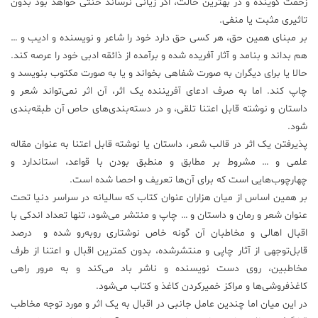
زحمت گوینده و در بهترین حالت، اگر زیانی نرساند خنثی خواهد بود بدون
تاثیری مثبت یا منفی.
علم
و
بر مبنای همین حق، هر کسی حق دارد خود را شاعر و نویسنده و ادیب و …
فناوری
هم بداند و بنامد و آثار آفریده شده و برآمده از ذائقه ادبی خود را عرصه کند.
حالا یا برای دیگران به صورت شفاهی بخواند و یا به صورت مکتوب بنویسد و
چاپ کند. اما به صرف ادعای آفریننده یک اثر، آن اثر نمی‌تواند شعر و
عکس
داستان و نوشته قابل اعتنا تلقی، و در دسته‌بندی‌های حاص آن طبقه‌بندی
شود.
پادکست
پذیرفتن یک اثر در قالب شعر، داستان یا نوشته قابل اعتنا به عنوان مقاله
علمی و … مشروط بر مطابق و منطبق بودن با قواعد، استاندارد و
مجله
چهارچوب‌هایی است که برای آن‌ها تعریف و احصا شده است.
فرهنگی
بر همین اساس از میان هزاران عنوان کتاب که سالیانه در سراسر دنیا تحت
و
عنوان شعر و رمان و داستان و … چاپ و منتشر می‌شود، تنها تعداد اندکی با
هنری
اقبال اهالی و مخاطبان آن گونه خاص نوشتاری رو‌به‌رو شده و درصد
قابل‌توجهی از آثار چاپی و منتشرشده، بدون کمترین اقبال و اعتنا از طرف
مخاطبین، روی دست نویسنده و ناشر باد می‌کند و به مرور راهی
کاغذفروشی‌ها و مراکز خمیرکردن کاغذ و کتاب می‌شود.
در این میان اما چندین عامل جانبی در اقبال به یک اثر و مورد توجه مخاطب